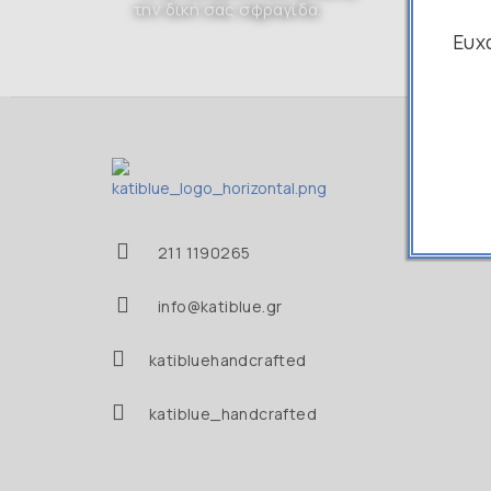
την δική σας σφραγίδα.
Ευχ
211 1190265
info@katiblue.gr
katibluehandcrafted
katiblue_handcrafted