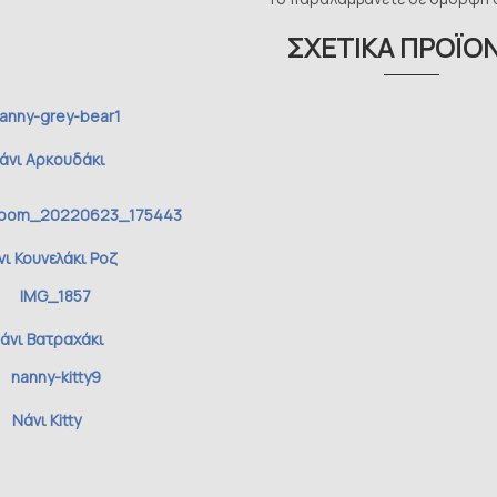
ΣΧΕΤΙΚΆ ΠΡΟΪΌ
άνι Αρκουδάκι
ι Κουνελάκι Ροζ
άνι Βατραχάκι
Νάνι Kitty