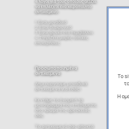
4 λόγοι για τους οποίους αξίζει
να επιλέξετε ένα χειροποίητο
αντικείμενο:
1. Είναι μοναδικό
2. Είναι διαχρονικό
3. Είναι φιλικό στο περιβάλλον
4. Στηρίζετε μικρές τοπικές
επιχειρήσεις
Προσωποποιημένα
αντικείμενα
Το s
το
Δημιουργούμε μοναδικά
αντικείμενα για εσάς!
Η ομ
Κεντάμε το όνομα ή το
μονόγραμμα που επιθυμείτε,
στο χρώμα της αρεσκείας
σας.
Το αντικείμενό σας αποκτά