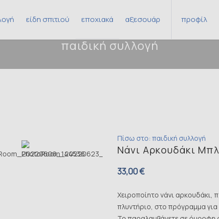
λογή
είδη σπιτιού
εποχιακά
αξεσουάρ
προφίλ
παιδική συλλογή
χριστουγεννιάτικη συλλογή
πασχαλινή συλλογή
Πίσω στο: παιδική συλλογή
Νάνι Αρκουδάκι Μπλ
33,00 €
Χειροποίητο νάνι αρκουδάκι, π
πλυντήριο, στο πρόγραμμα για 
Το παραλαμβάνετε σε όμορφη 