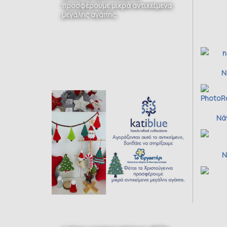
προσφέρουμε μικρά αντικείμενα
μεγάλης αγάπης.
Ν
Νάν
Ν