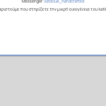
Messenger:
katiblue_handcrafted
αριστούμε που στηρίζετε την μικρή οικογένεια του kati