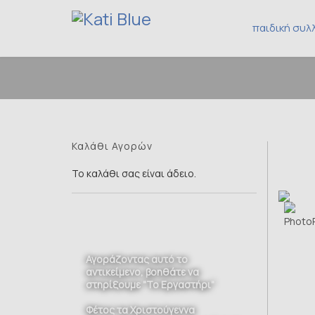
παιδική συλ
Καλάθι Αγορών
Το καλάθι σας είναι άδειο.
Αγοράζοντας αυτό το
αντικείμενο, βοηθάτε να
στηρίξουμε "Το Εργαστήρι"
Φέτος τα Χριστούγεννα