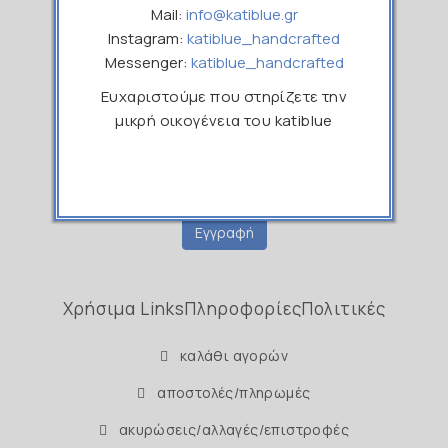
Mail:
info@katiblue.gr
Εγγραφείτε στο Newsletter μας
Instagram:
katiblue_handcrafted
Messenger:
katiblue_handcrafted
Ονοματεπώνυμο
Ευχαριστούμε που στηρίζετε την
μικρή οικογένεια του katiblue
Email
Εγγραφή
Χρήσιμα Links
Πληροφορίες
Πολιτικές
καλάθι αγορών
αποστολές/πληρωμές
ακυρώσεις/αλλαγές/επιστροφές