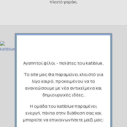
πλεχτό ψαράκι.
Αγαπητοί φίλοι - πελάτες του katiblue,
211 1190265
Το site μας θα παραμείνει κλειστό για
info@katiblue.gr
λίγο καιρό, προκειμένου να το
ανανεώσουμε με νέα αντικείμενα και
katibluehandcrafted
δημιουργικές ιδέες.
Η ομάδα του katiblue παραμένει
katiblue_handcrafted
ενεργή, πάντα στην διάθεση σας και
μπορείτε να επικοινωνήσετε μαζί μας: