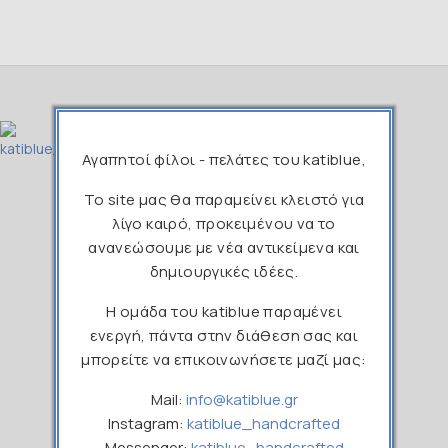
Αγαπητοί φίλοι - πελάτες του katiblue,
Το site μας θα παραμείνει κλειστό για
211 1190265
λίγο καιρό, προκειμένου να το
ανανεώσουμε με νέα αντικείμενα και
info@katiblue.gr
δημιουργικές ιδέες.
katibluehandcrafted
Η ομάδα του katiblue παραμένει
ενεργή, πάντα στην διάθεση σας και
katiblue_handcrafted
μπορείτε να επικοινωνήσετε μαζί μας:
Mail:
info@katiblue.gr
Instagram:
katiblue_handcrafted
Messenger:
katiblue_handcrafted