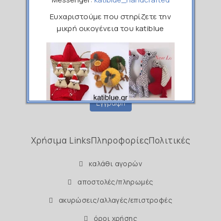
Εγγραφείτε στο Newsletter μας
Ευχαριστούμε που στηρίζετε την
μικρή οικογένεια του katiblue
Ονοματεπώνυμο
Email
Εγγραφή
Χρήσιμα Links
Πληροφορίες
Πολιτικές
καλάθι αγορών
αποστολές/πληρωμές
ακυρώσεις/αλλαγές/επιστροφές
όροι χρήσης