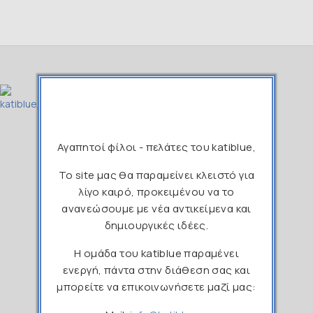
211 1190265
Αγαπητοί φίλοι - πελάτες του katiblue,
Το site μας θα παραμείνει κλειστό για
info@katiblue.gr
λίγο καιρό, προκειμένου να το
ανανεώσουμε με νέα αντικείμενα και
katibluehandcrafted
δημιουργικές ιδέες.
katiblue_handcrafted
Η ομάδα του katiblue παραμένει
ενεργή, πάντα στην διάθεση σας και
μπορείτε να επικοινωνήσετε μαζί μας: