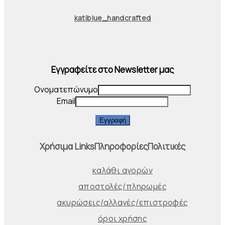
katiblue_handcrafted
Εγγραφείτε στο Newsletter μας
Ονοματεπώνυμο
Email
Εγγραφή
Χρήσιμα Links
Πληροφορίες
Πολιτικές
καλάθι αγορών
αποστολές/πληρωμές
ακυρώσεις/αλλαγές/επιστροφές
όροι χρήσης