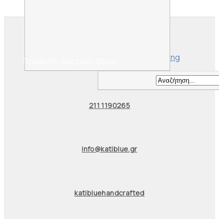
Το καλάθι σας είναι άδειο.
211 1190265
info@katiblue.gr
katibluehandcrafted