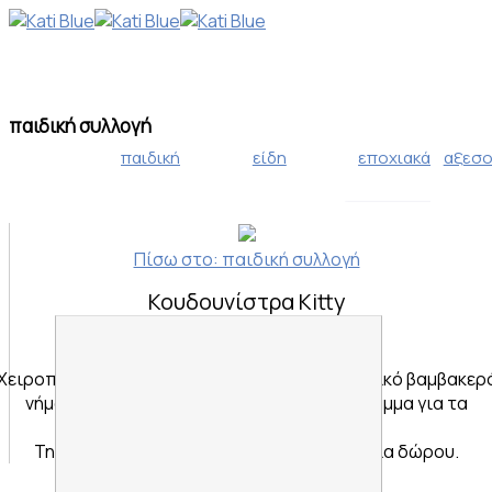
παιδική συλλογή
παιδική
είδη
εποχιακά
αξεσ
χριστουγεν
συλλογή
σπιτιού
Πίσω στο: παιδική συλλογή
πασχαλινή 
Κουδουνίστρα Kitty
18,00 €
Χειροποίητη πλεχτή κουδουνίστρα από ελληνικό βαμβακερ
νήμα. Πλένεται στο πλυντήριο, στο πρόγραμμα για τα
μάλλινα.
Την παραλαμβάνετε σε όμορφη συσκευασία δώρου.