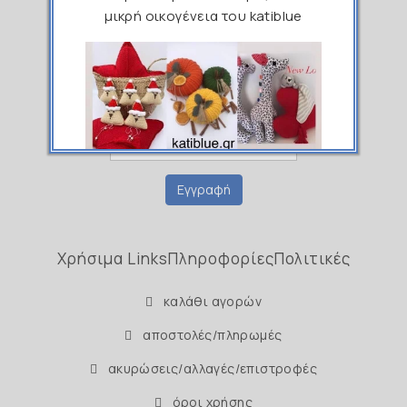
Εγγραφείτε στο Newsletter μας
μικρή οικογένεια του katiblue
Ονοματεπώνυμο
Email
Εγγραφή
Χρήσιμα Links
Πληροφορίες
Πολιτικές
καλάθι αγορών
αποστολές/πληρωμές
ακυρώσεις/αλλαγές/επιστροφές
όροι χρήσης