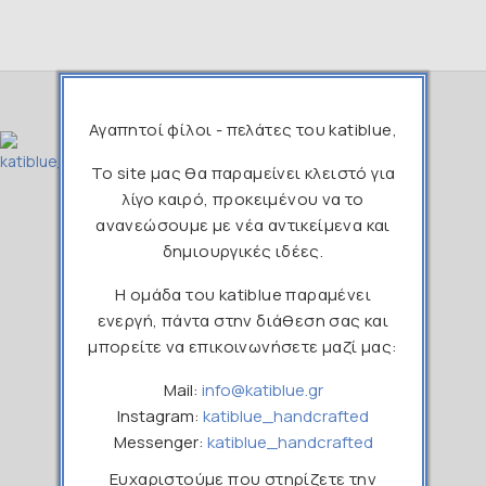
Αγαπητοί φίλοι - πελάτες του katiblue,
Το site μας θα παραμείνει κλειστό για
λίγο καιρό, προκειμένου να το
ανανεώσουμε με νέα αντικείμενα και
211 1190265
δημιουργικές ιδέες.
info@katiblue.gr
Η ομάδα του katiblue παραμένει
ενεργή, πάντα στην διάθεση σας και
katibluehandcrafted
μπορείτε να επικοινωνήσετε μαζί μας:
katiblue_handcrafted
Mail:
info@katiblue.gr
Instagram:
katiblue_handcrafted
Messenger:
katiblue_handcrafted
Ευχαριστούμε που στηρίζετε την