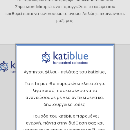
Σημείωση: Μπορείτε να παραγγείλετε το χρώμα που
επιθυμείτε και να κεντήσουμε το όνομα. Απλώς επικοινωνήστε
μαζί μας.
Αγαπητοί φίλοι - πελάτες του katiblue,
Το site μας θα παραμείνει κλειστό για
211 1190265
λίγο καιρό, προκειμένου να το
ανανεώσουμε με νέα αντικείμενα και
info@katiblue.gr
δημιουργικές ιδέες.
katibluehandcrafted
Η ομάδα του katiblue παραμένει
ενεργή, πάντα στην διάθεση σας και
katiblue_handcrafted
μπορείτε να επικοινωνήσετε μαζί μας: