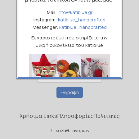
Mail:
info@katiblue.gr
Instagram:
katiblue_handcrafted
Messenger:
katiblue_handcrafted
Εγγραφείτε στο Newsletter μας
Ευχαριστούμε που στηρίζετε την
μικρή οικογένεια του katiblue
Ονοματεπώνυμο
Email
Εγγραφή
Χρήσιμα Links
Πληροφορίες
Πολιτικές
καλάθι αγορών