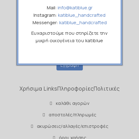
Εγγραφείτε στο Newsletter μας
Mail:
info@katiblue.gr
Instagram:
katiblue_handcrafted
Ονοματεπώνυμο
Messenger:
katiblue_handcrafted
Ευχαριστούμε που στηρίζετε την
μικρή οικογένεια του katiblue
Email
Εγγραφή
Χρήσιμα Links
Πληροφορίες
Πολιτικές
καλάθι αγορών
αποστολές/πληρωμές
ακυρώσεις/αλλαγές/επιστροφές
όροι χρήσης