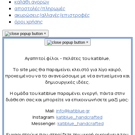
καλάθι αγορών
αποστολές/πληρωμές
ακυρώσεις/αλλαγές/επιστροφές
όροι χρήσης
×
×
Αγαπητοί φίλοι - πελάτες του katiblue,
Το site μας θα παραμείνει κλειστό για λίγο καιρό,
προκειμένου να το ανανεώσουμε με νέα αντικείμενα και
δημιουργικές ιδέες.
Η ομάδα του katiblue παραμένει ενεργή, πάντα στην
διάθεση σας και μπορείτε να επικοινωνήσετε μαζί μας:
Mail:
info@katiblue.gr
Instagram:
katiblue_handcrafted
Messenger:
katiblue_handcrafted
Ευχαριστούμε που στηρίζετε την μικρή οικογένεια του