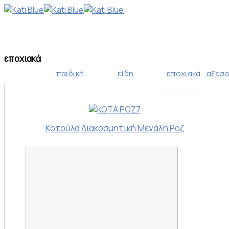
εποχιακά
παιδική
είδη
εποχιακά
αξεσ
χριστουγεν
συλλογή
σπιτιού
Κοτούλα Διακοσμητική Μεγάλη Ροζ
πασχαλινή 
21,00 €