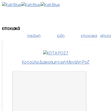
εποχιακά
παιδική
είδη
εποχιακά
αξεσ
χριστουγεν
συλλογή
σπιτιού
Κοτούλα Διακοσμητική Μεγάλη Ροζ
πασχαλινή 
21,00 €